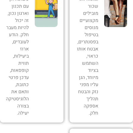
שכור
עם תכנון
מובילים
וארגון נכון,
מקצועיים
זה יכול
מנוסים
להיות מעבר
בטיפול
חלק. הודע
בפסנתרים,
לעובדים,
אבטח אותו
ארוז
כראוי,
ביעילות,
השתמש
תווית
בציוד
קופסאות,
מיוחד, הגן
עדכן פרטי
עליו מפני
כתובת,
נזק והבטח
ותאם את
תהליך
הלוגיסטיקה
אספקה ​​
בצורה
חלק.
יעילה.